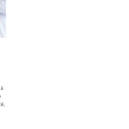
 à
e
té,