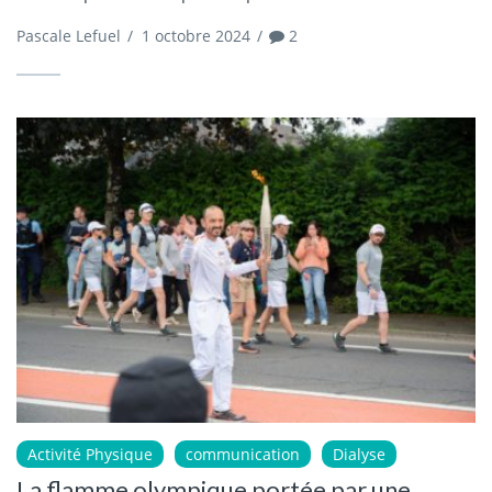
Pascale Lefuel
/
1 octobre 2024
/
2
Activité Physique
communication
Dialyse
La flamme olympique portée par une