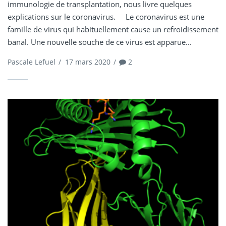
immunologie de transplantation, nous livre quelques
explications sur le coronavirus. Le coronavirus est une
famille de virus qui habituellement cause un refroidissement
banal. Une nouvelle souche de ce virus est apparue...
Pascale Lefuel
/
17 mars 2020
/
2