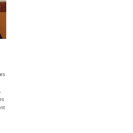
des
.
es
ont