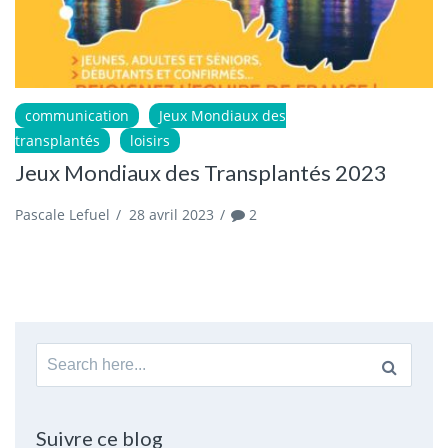
communication
Jeux Mondiaux des
transplantés
loisirs
Jeux Mondiaux des Transplantés 2023
Pascale Lefuel
/
28 avril 2023
/
2
Search
for:
Suivre ce blog