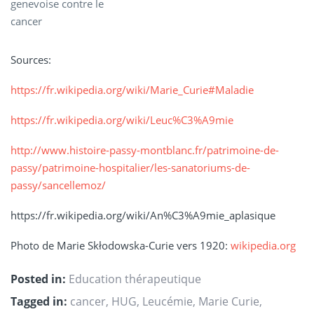
genevoise contre le
cancer
Sources:
https://fr.wikipedia.org/wiki/Marie_Curie#Maladie
https://fr.wikipedia.org/wiki/Leuc%C3%A9mie
http://www.histoire-passy-montblanc.fr/patrimoine-de-
passy/patrimoine-hospitalier/les-sanatoriums-de-
passy/sancellemoz/
https://fr.wikipedia.org/wiki/An%C3%A9mie_aplasique
Photo de Marie Skłodowska-Curie vers 1920:
wikipedia.org
Posted in:
Education thérapeutique
Tagged in:
cancer
,
HUG
,
Leucémie
,
Marie Curie
,