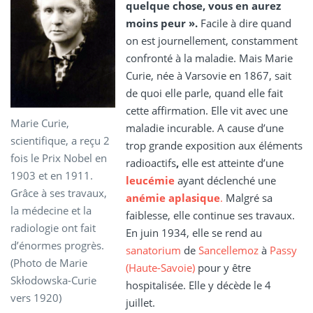
quelque chose, vous en aurez
moins peur ».
Facile à dire quand
on est journellement, constamment
confronté à la maladie. Mais Marie
Curie, née à Varsovie en 1867, sait
de quoi elle parle, quand elle fait
cette affirmation. Elle vit avec une
Marie Curie,
maladie incurable. A cause d’une
scientifique, a reçu 2
trop grande exposition aux éléments
fois le Prix Nobel en
radioactifs
,
elle est atteinte d’une
1903 et en 1911.
leucémie
ayant déclenché une
Grâce à ses travaux,
anémie aplasique
.
Malgré sa
la médecine et la
faiblesse, elle continue ses travaux.
radiologie ont fait
En juin 1934, elle se rend au
d’énormes progrès.
sanatorium
de
Sancellemoz
à
Passy
(Photo de Marie
(Haute-Savoie)
pour y être
Skłodowska-Curie
hospitalisée. Elle y décède le 4
vers 1920)
juillet.