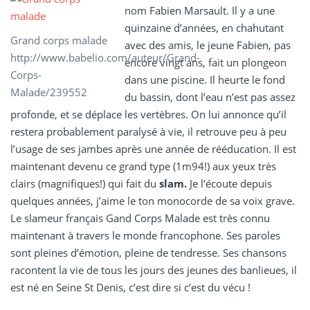
nom Fabien Marsault. Il y a une
quinzaine d’années, en chahutant
Grand corps malade
avec des amis, le jeune Fabien, pas
http://www.babelio.com/auteur/Grand-
encore vingt ans, fait un plongeon
Corps-
dans une piscine. Il heurte le fond
Malade/239552
du bassin, dont l’eau n’est pas assez
profonde, et se déplace les vertèbres. On lui annonce qu’il
restera probablement paralysé à vie, il retrouve peu à peu
l’usage de ses jambes après une année de rééducation. Il est
maintenant devenu ce grand type (1m94!) aux yeux très
clairs (magnifiques!) qui fait du
slam.
Je l’écoute depuis
quelques années, j’aime le ton monocorde de sa voix grave.
Le slameur français Gand Corps Malade est très connu
maintenant à travers le monde francophone. Ses paroles
sont pleines d’émotion, pleine de tendresse. Ses chansons
racontent la vie de tous les jours des jeunes des banlieues, il
est né en Seine St Denis, c’est dire si c’est du vécu !