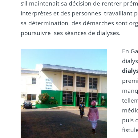
s’il maintenait sa décision de rentrer pr
interprètes et des personnes travaillant 
sa détermination, des démarches sont orga
poursuivre ses séances de dialyses.
En Ga
dialy
dialy
premi
manqu
telle
médic
puis 
fistu