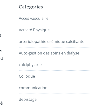
Catégories
Accès vasculaire
Activité Physique
e
artériolopathie urémique calcifiante
G
Auto-gestion des soins en dialyse
ou
calciphylaxie
Colloque
communication
dépistage
té