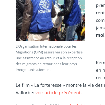
pren
rent
comm
jama
mois
L’Organisation Internationale pour les
Migrations (OIM) assure via son expertise
une assistance au retour et à la réception
Rem
des migrants de retour dans leur pays.
en h
Image: tunisia.iom.int
rech
Le film « La forteresse » montre la vie de
Vallorbe:
voir article précédent.