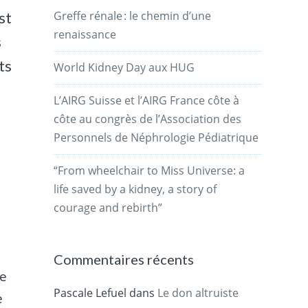
Greffe rénale : le chemin d’une
st
renaissance
s
ts
World Kidney Day aux HUG
L’AIRG Suisse et l’AIRG France côte à
s
côte au congrès de l’Association des
Personnels de Néphrologie Pédiatrique
“From wheelchair to Miss Universe: a
s
life saved by a kidney, a story of
courage and rebirth”
Commentaires récents
me
Pascale Lefuel
dans
Le don altruiste
e