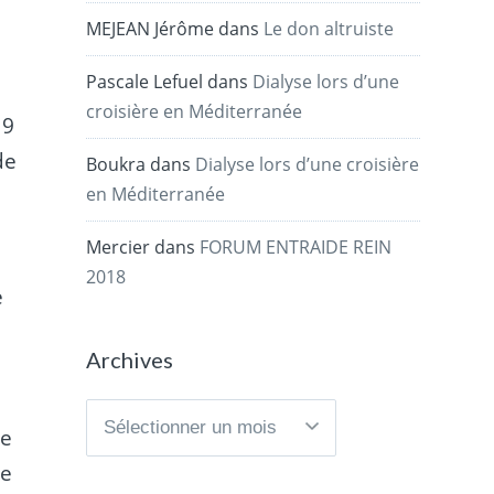
MEJEAN Jérôme
dans
Le don altruiste
Pascale Lefuel
dans
Dialyse lors d’une
croisière en Méditerranée
19
de
Boukra
dans
Dialyse lors d’une croisière
en Méditerranée
Mercier
dans
FORUM ENTRAIDE REIN
2018
e
Archives
Archives
le
ée