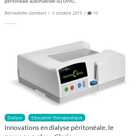
péritonéale automatisée ou DPA)...
Bernadette Gombert
/
5 octobre 2015
/
10
Dialyse
Education thérapeutique
Innovations en dialyse péritonéale, le